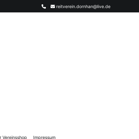
reitverein.dornhan@live.de
r Vereinsshop
Impressum