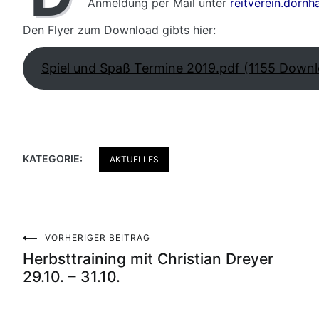
Anmeldung per Mail unter
reitverein.dornh
Den Flyer zum Download gibts hier:
Spiel und Spaß Termine 2019.pdf (1155 Downl
KATEGORIE:
AKTUELLES
Beitragsnavigation
VORHERIGER BEITRAG
Herbsttraining mit Christian Dreyer
29.10. – 31.10.