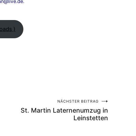
an@live.de.
oads )
NÄCHSTER BEITRAG
St. Martin Laternenumzug in
Leinstetten