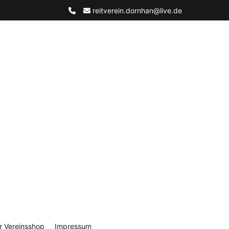
reitverein.dornhan@live.de
r Vereinsshop
Impressum