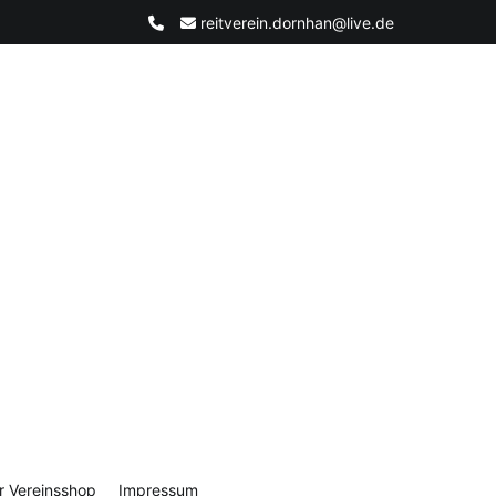
reitverein.dornhan@live.de
r Vereinsshop
Impressum