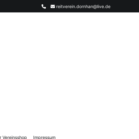
reitverein.dornhan@live.de
r Vereinsshop
Impressum